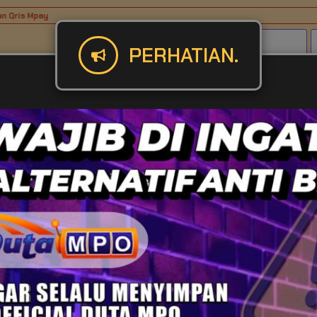
ay
PERHATIAN.
Casino
Sportsbook
Lottery
Poker
Arcade