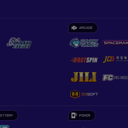
ARCADE
OTTERY
POKER