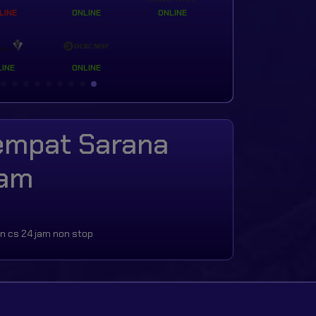
INE
ONLINE
ONLINE
OFFLINE
LINE
ONLINE
ONLINE
ONLINE
empat Sarana
Jam
an cs 24 jam non stop