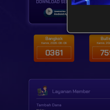
DOWNLOAD SEKARANG
kok
Bullseye
Hong
26-08-06
Kamis, 2026-08-06
Kamis, 2
61
7598
36
Layanan Member
Tambah Dana