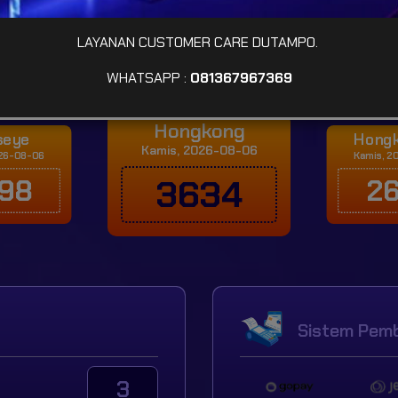
+6281367967369
Permainan
Terlengkap dalam
LAYANAN CUSTOMER CARE DUTAMPO.
seluruh platform
WHATSAPP :
081367967369
Hongkong47
kong
Hong
Kamis, 2026-08-06
026-08-06
Kamis, 2
2675
34
6
Sistem Pem
3