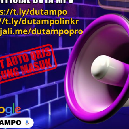
DR
50,321,717,41
PORTSBOOK
SLOT
Layanan Customer
Layanan Product
Game Favorit