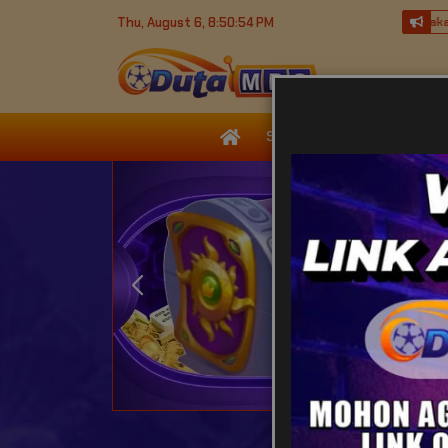
Thu, August 6, 8:50:56 PM
DUTAMPO Menerima Deposit Lebih Mudah Dan Cepat Menggunakan Qris Mp
Slot
Live Game